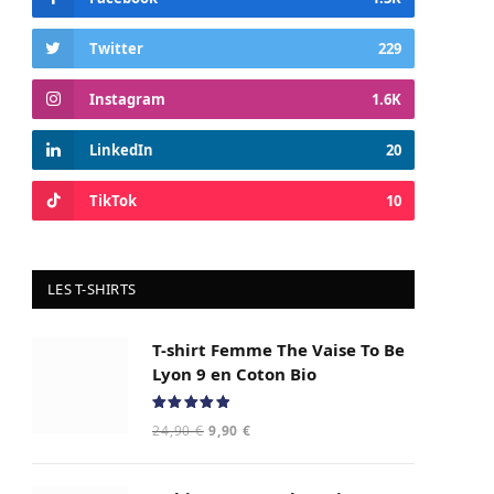
Twitter
229
Instagram
1.6K
LinkedIn
20
TikTok
10
LES T-SHIRTS
T-shirt Femme The Vaise To Be
Lyon 9 en Coton Bio
Note
5.00
Le
Le
24,90
€
9,90
€
sur 5
prix
prix
initial
actuel