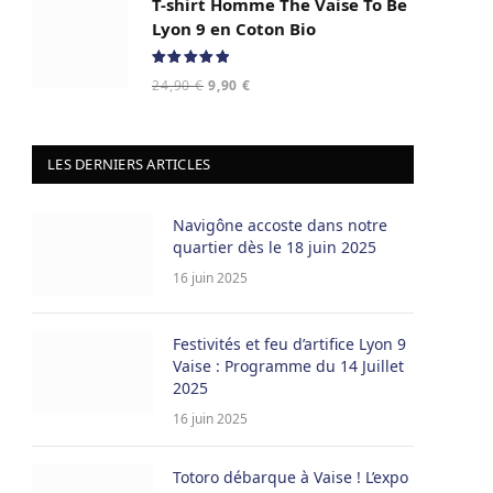
T-shirt Homme The Vaise To Be
était :
est :
24,90 €.
9,90 €.
Lyon 9 en Coton Bio
Note
5.00
Le
Le
24,90
€
9,90
€
sur 5
prix
prix
initial
actuel
était :
est :
LES DERNIERS ARTICLES
24,90 €.
9,90 €.
Navigône accoste dans notre
quartier dès le 18 juin 2025
16 juin 2025
Festivités et feu d’artifice Lyon 9
Vaise : Programme du 14 Juillet
2025
16 juin 2025
Totoro débarque à Vaise ! L’expo