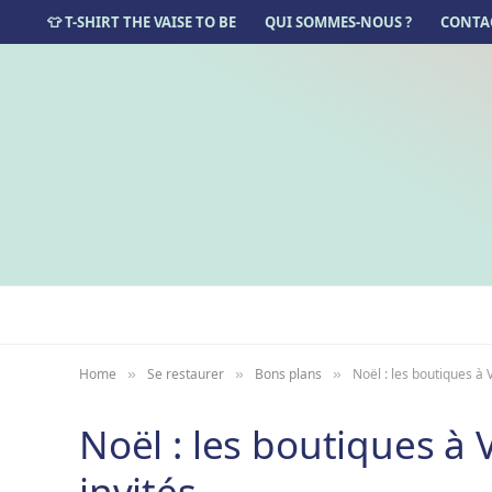
👕 T-SHIRT THE VAISE TO BE
QUI SOMMES-NOUS ?
CONTA
Home
Se restaurer
Bons plans
Noël : les boutiques à 
»
»
»
Noël : les boutiques à 
invités