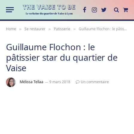
Facebook
Instagram
Twitter
Sho
Cart
Home
Se restaurer
Patisserie
Guillaume Flochon : le pâtissier star du quartier de Vaise
»
»
»
Guillaume Flochon : le
pâtissier star du quartier de
Vaise
Mélissa Tellaa
9 mars 2018
Un commentaire