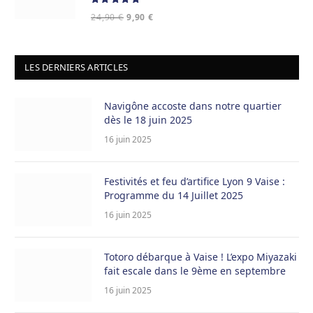
Note
5.00
Le
Le
24,90
€
9,90
€
sur 5
prix
prix
initial
actuel
était :
est :
LES DERNIERS ARTICLES
24,90 €.
9,90 €.
Navigône accoste dans notre quartier
dès le 18 juin 2025
16 juin 2025
Festivités et feu d’artifice Lyon 9 Vaise :
Programme du 14 Juillet 2025
16 juin 2025
Totoro débarque à Vaise ! L’expo Miyazaki
fait escale dans le 9ème en septembre
16 juin 2025