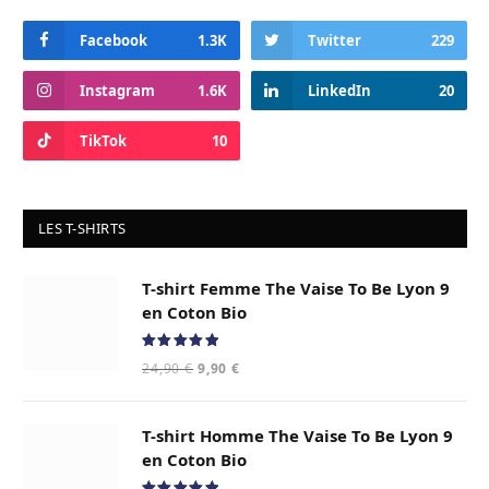
Facebook
1.3K
Twitter
229
Instagram
1.6K
LinkedIn
20
TikTok
10
LES T-SHIRTS
T-shirt Femme The Vaise To Be Lyon 9
en Coton Bio
Note
5.00
Le
Le
24,90
€
9,90
€
sur 5
prix
prix
initial
actuel
T-shirt Homme The Vaise To Be Lyon 9
était :
est :
24,90 €.
9,90 €.
en Coton Bio