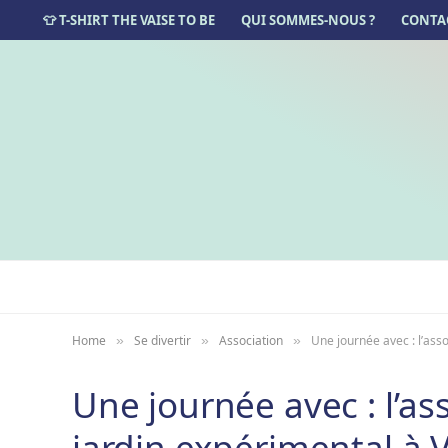
👕 T-SHIRT THE VAISE TO BE
QUI SOMMES-NOUS ?
CONTA
Home
Se divertir
Association
Une journée avec : l’ass
»
»
»
Une journée avec : l’as
jardin expérimental à 