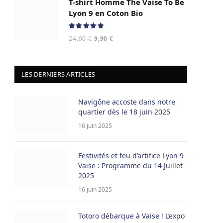
T-shirt Homme The Vaise To Be
était :
est :
24,90 €.
9,90 €.
Lyon 9 en Coton Bio
Note
5.00
Le
Le
24,90
€
9,90
€
sur 5
prix
prix
initial
actuel
était :
est :
LES DERNIERS ARTICLES
24,90 €.
9,90 €.
Navigône accoste dans notre
quartier dès le 18 juin 2025
16 juin 2025
Festivités et feu d’artifice Lyon 9
Vaise : Programme du 14 Juillet
2025
16 juin 2025
Totoro débarque à Vaise ! L’expo