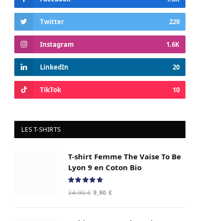
Twitter
229
Instagram
1.6K
LinkedIn
20
TikTok
10
LES T-SHIRTS
T-shirt Femme The Vaise To Be
Lyon 9 en Coton Bio
Note
5.00
Le
Le
24,90
€
9,90
€
sur 5
prix
prix
initial
actuel