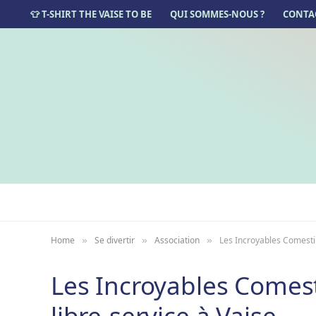
👕 T-SHIRT THE VAISE TO BE
QUI SOMMES-NOUS ?
CONTA
Home
Se divertir
Association
Les Incroyables Comestib
»
»
»
Les Incroyables Comest
libre-service à Vaise