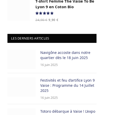
T-shirt Femme The Vaise To Be
était :
est :
24,90 €.
9,90 €.
Lyon 9 en Coton Bio
Note
5.00
Le
Le
24,90
€
9,90
€
sur 5
prix
prix
initial
actuel
était :
est :
LES DERNIERS ARTICLES
24,90 €.
9,90 €.
Navigône accoste dans notre
quartier dès le 18 juin 2025
16 juin 2025
Festivités et feu d’artifice Lyon 9
Vaise : Programme du 14 Juillet
2025
16 juin 2025
Totoro débarque à Vaise ! L’expo