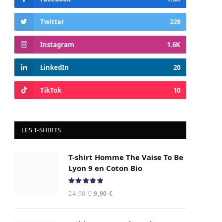
Twitter
229
Instagram
1.6K
LinkedIn
20
TikTok
10
LES T-SHIRTS
T-shirt Homme The Vaise To Be
Lyon 9 en Coton Bio
Note
5.00
Le
Le
24,90
€
9,90
€
sur 5
prix
prix
initial
actuel