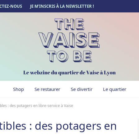
CTEZ-NOUS
JE M’INSCRIS À LA NEWSLETTER !
Shop
Se restaurer
Se divertir
Le quartier
les : des potagers en libre-service à Vaise
ibles : des potagers en