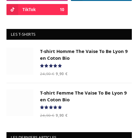
TikTok
10
LES T-SHIRTS
T-shirt Homme The Vaise To Be Lyon 9
en Coton Bio
Note
5.00
Le
Le
24,90
€
9,90
€
sur 5
prix
prix
initial
actuel
T-shirt Femme The Vaise To Be Lyon 9
était :
est :
24,90 €.
9,90 €.
en Coton Bio
Note
5.00
Le
Le
24,90
€
9,90
€
sur 5
prix
prix
initial
actuel
était :
est :
LES DERNIERS ARTICLES