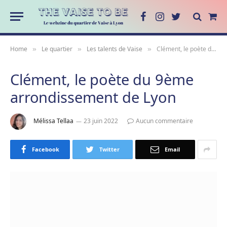
Facebook
Instagram
Twitter
Sho
Cart
Home
Le quartier
Les talents de Vaise
Clément, le poète du 9ème arrondissement de Lyon
»
»
»
Clément, le poète du 9ème
arrondissement de Lyon
Mélissa Tellaa
23 juin 2022
Aucun commentaire
Facebook
Twitter
Email