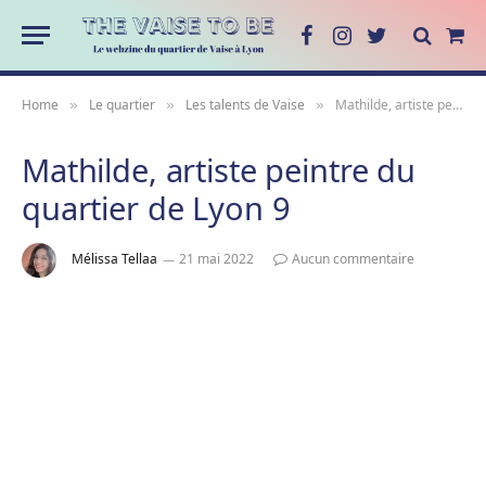
Facebook
Instagram
Twitter
Sho
Cart
Home
Le quartier
Les talents de Vaise
Mathilde, artiste peintre du quartier de Lyon 9
»
»
»
Mathilde, artiste peintre du
quartier de Lyon 9
Mélissa Tellaa
21 mai 2022
Aucun commentaire