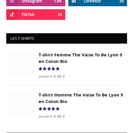
Instagram
1.6K
LinkedIn
20
TikTok
10
LES T-SHIRTS
T-shirt Femme The Vaise To Be Lyon 9
en Coton Bio
Note
5.00
Le
Le
24,90
€
9,90
€
sur 5
prix
prix
initial
actuel
T-shirt Homme The Vaise To Be Lyon 9
était :
est :
24,90 €.
9,90 €.
en Coton Bio
Note
5.00
Le
Le
24,90
€
9,90
€
sur 5
prix
prix
initial
actuel