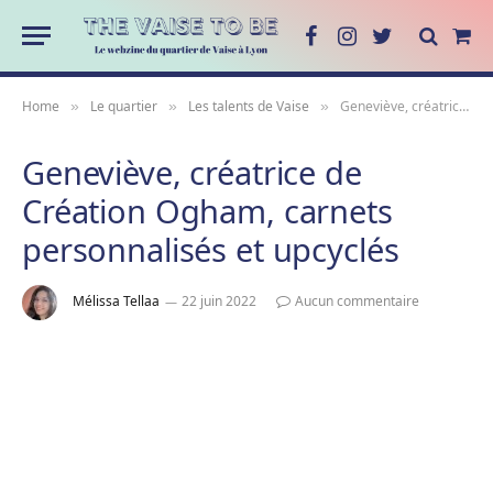
Facebook
Instagram
Twitter
Sho
Cart
Home
Le quartier
Les talents de Vaise
Geneviève, créatrice de Création Ogham, carnets personnalisés et upcyclés
»
»
»
Geneviève, créatrice de
Création Ogham, carnets
personnalisés et upcyclés
Mélissa Tellaa
22 juin 2022
Aucun commentaire