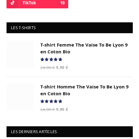
TikTok
10
LES T-SHIRTS
T-shirt Femme The Vaise To Be Lyon 9
en Coton Bio
Note
5.00
Le
Le
24,90
€
9,90
€
sur 5
prix
prix
initial
actuel
T-shirt Homme The Vaise To Be Lyon 9
était :
est :
24,90 €.
9,90 €.
en Coton Bio
Note
5.00
Le
Le
24,90
€
9,90
€
sur 5
prix
prix
initial
actuel
était :
est :
LES DERNIERS ARTICLES
24,90 €.
9,90 €.