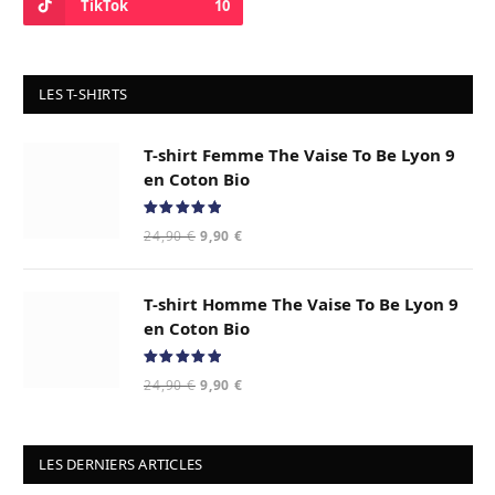
TikTok
10
LES T-SHIRTS
T-shirt Femme The Vaise To Be Lyon 9
en Coton Bio
Note
5.00
Le
Le
24,90
€
9,90
€
sur 5
prix
prix
initial
actuel
T-shirt Homme The Vaise To Be Lyon 9
était :
est :
24,90 €.
9,90 €.
en Coton Bio
Note
5.00
Le
Le
24,90
€
9,90
€
sur 5
prix
prix
initial
actuel
était :
est :
LES DERNIERS ARTICLES
24,90 €.
9,90 €.