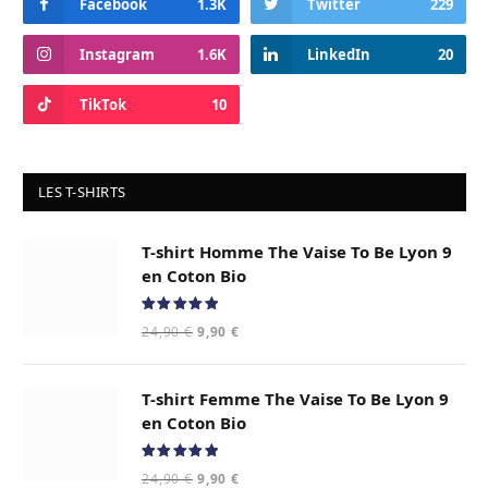
Facebook
1.3K
Twitter
229
Instagram
1.6K
LinkedIn
20
TikTok
10
LES T-SHIRTS
T-shirt Homme The Vaise To Be Lyon 9
en Coton Bio
Note
5.00
Le
Le
24,90
€
9,90
€
sur 5
prix
prix
initial
actuel
T-shirt Femme The Vaise To Be Lyon 9
était :
est :
24,90 €.
9,90 €.
en Coton Bio
Note
5.00
Le
Le
24,90
€
9,90
€
sur 5