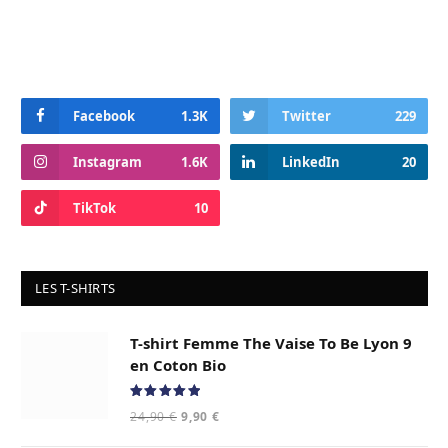
Facebook
1.3K
Twitter
229
Instagram
1.6K
LinkedIn
20
TikTok
10
LES T-SHIRTS
T-shirt Femme The Vaise To Be Lyon 9
en Coton Bio
Note
5.00
Le
Le
24,90
€
9,90
€
sur 5
prix
prix