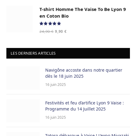
initial
actuel
T-shirt Homme The Vaise To Be Lyon 9
était :
est :
24,90 €.
9,90 €.
en Coton Bio
Note
5.00
Le
Le
24,90
€
9,90
€
sur 5
prix
prix
initial
actuel
était :
est :
LES DERNIERS ARTICLES
24,90 €.
9,90 €.
Navigône accoste dans notre quartier
dès le 18 juin 2025
16 juin 2025
Festivités et feu d’artifice Lyon 9 Vaise :
Programme du 14 Juillet 2025
16 juin 2025
Totoro débarque à Vaise ! L’expo Miyazaki