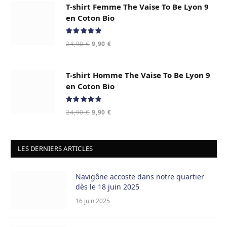
T-shirt Femme The Vaise To Be Lyon 9
en Coton Bio
Note
5.00
24,90
€
9,90
€
sur 5
T-shirt Homme The Vaise To Be Lyon 9
en Coton Bio
Note
5.00
24,90
€
9,90
€
sur 5
LES DERNIERS ARTICLES
Navigône accoste dans notre quartier
dès le 18 juin 2025
16 juin 2025