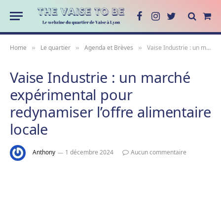
Facebook
Instagram
Twitter
Sho
Cart
Home
Le quartier
Agenda et Brèves
Vaise Industrie : un marché expérimental pour redynamiser l’offre alimentaire locale
»
»
»
Vaise Industrie : un marché
expérimental pour
redynamiser l’offre alimentaire
locale
Anthony
1 décembre 2024
Aucun commentaire