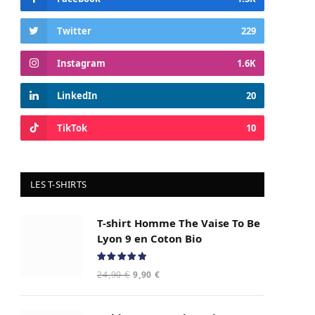
Twitter
229
Instagram
1.6K
LinkedIn
20
TikTok
10
LES T-SHIRTS
T-shirt Homme The Vaise To Be
Lyon 9 en Coton Bio
Note
5.00
Le
Le
24,90
€
9,90
€
sur 5
prix
prix
initial
actuel