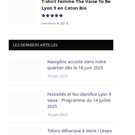
T-shirt Femme The Vaise To Be
était :
est :
24,90 €.
9,90 €.
Lyon 9 en Coton Bio
Note
5.00
Le
Le
24,90
€
9,90
€
sur 5
prix
prix
initial
actuel
était :
est :
LES DERNIERS ARTICLES
24,90 €.
9,90 €.
Navigône accoste dans notre
quartier dès le 18 juin 2025
16 juin 2025
Festivités et feu d’artifice Lyon 9
Vaise : Programme du 14 Juillet
2025
16 juin 2025
Totoro débarque à Vaise ! L’expo