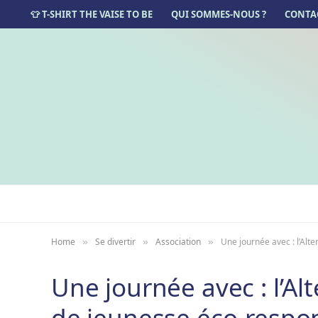
👕 T-SHIRT THE VAISE TO BE
QUI SOMMES-NOUS ?
CONTA
Home
Se divertir
Association
Une journée avec : l’Alt
»
»
»
Une journée avec : l’Al
de jeunesse éco-respo