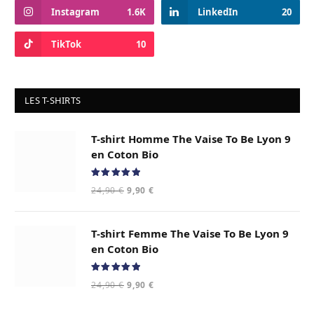
Instagram
1.6K
LinkedIn
20
TikTok
10
LES T-SHIRTS
T-shirt Homme The Vaise To Be Lyon 9
en Coton Bio
Note
5.00
Le
Le
24,90
€
9,90
€
sur 5
prix
prix
initial
actuel
T-shirt Femme The Vaise To Be Lyon 9
était :
est :
24,90 €.
9,90 €.
en Coton Bio
Note
5.00
Le
Le
24,90
€
9,90
€
sur 5
prix
prix
initial
actuel