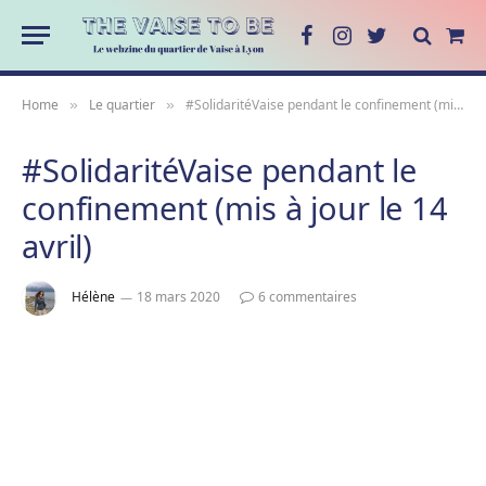
Facebook
Instagram
Twitter
Sho
Cart
Home
Le quartier
#SolidaritéVaise pendant le confinement (mis à jour le 14 avril)
»
»
#SolidaritéVaise pendant le
confinement (mis à jour le 14
avril)
Hélène
18 mars 2020
6 commentaires