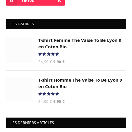
TikTok
10
LES T-SHIRTS
T-shirt Femme The Vaise To Be Lyon 9
en Coton Bio
Note
5.00
Le
Le
24,90
€
9,90
€
sur 5
prix
prix
initial
actuel
T-shirt Homme The Vaise To Be Lyon 9
était :
est :
24,90 €.
9,90 €.
en Coton Bio
Note
5.00
Le
Le
24,90
€
9,90
€
sur 5
prix
prix
initial
actuel
était :
est :
LES DERNIERS ARTICLES
24,90 €.
9,90 €.