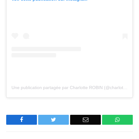
Une publication partagée par Charlotte ROBIN (@charlotterobincomedienne)
Facebook
Twitter
Email
WhatsA