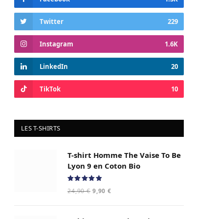
Twitter
229
Instagram
1.6K
LinkedIn
20
TikTok
10
LES T-SHIRTS
T-shirt Homme The Vaise To Be
Lyon 9 en Coton Bio
Note
5.00
Le
Le
24,90
€
9,90
€
sur 5
prix
prix
initial
actuel