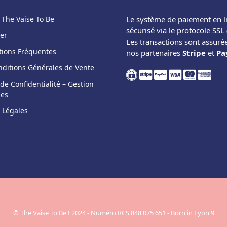
t The Vaise To Be
Le système de paiement en l
sécurisé via le protocole SSL 
er
Les transactions sont assuré
tions Fréquentes
nos partenaires
Stripe
et
Pa
nditions Générales de Vente
 de Confidentialité – Gestion
ies
 Légales
© The Vaise To Be ! 2024 - Numéro RCS 848 075 651 - Born in Lyon 9