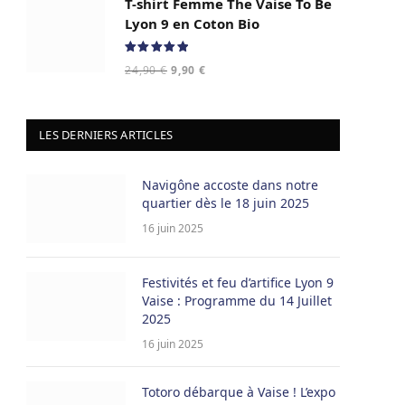
T-shirt Femme The Vaise To Be
était :
est :
24,90 €.
9,90 €.
Lyon 9 en Coton Bio
Note
5.00
Le
Le
24,90
€
9,90
€
sur 5
prix
prix
initial
actuel
était :
est :
LES DERNIERS ARTICLES
24,90 €.
9,90 €.
Navigône accoste dans notre
quartier dès le 18 juin 2025
16 juin 2025
Festivités et feu d’artifice Lyon 9
Vaise : Programme du 14 Juillet
2025
16 juin 2025
Totoro débarque à Vaise ! L’expo