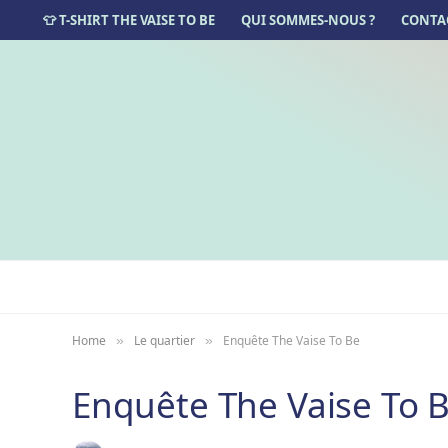
👕 T-SHIRT THE VAISE TO BE
QUI SOMMES-NOUS ?
CONTA
Home
Le quartier
Enquête The Vaise To Be
»
»
Enquête The Vaise To 